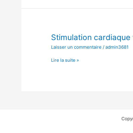
Stimulation
Stimulation cardiaque
cardiaque
Laisser un commentaire
/
admin3681
temporaire
transcutanée
Lire la suite »
Copyr