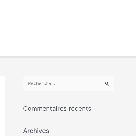
R
e
c
Commentaires récents
h
e
Archives
r