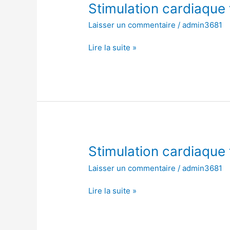
Stimulation
Stimulation cardiaque
cardiaque
Laisser un commentaire
/
admin3681
temporaire
transcutanée
Lire la suite »
Stimulation
Stimulation cardiaque
cardiaque
Laisser un commentaire
/
admin3681
temporaire
transcutanée
Lire la suite »