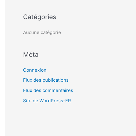
c
h
Catégories
e
r
Aucune catégorie
:
Méta
Connexion
Flux des publications
Flux des commentaires
Site de WordPress-FR