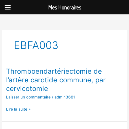
Aller
Mes Honoraires
au
contenu
EBFA003
Thromboendartériectomie de
Thromboendartériectomie
de
l’artère carotide commune, par
l’artère
cervicotomie
carotide
commune,
Laisser un commentaire
/
admin3681
par
cervicotomie
Lire la suite »