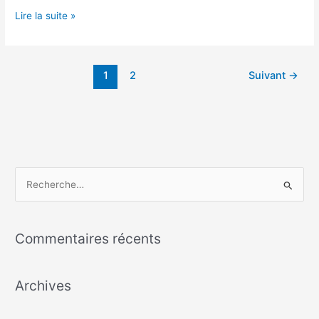
cervicotomie
Lire la suite »
1
2
Suivant
→
R
e
c
Commentaires récents
h
e
Archives
r
c