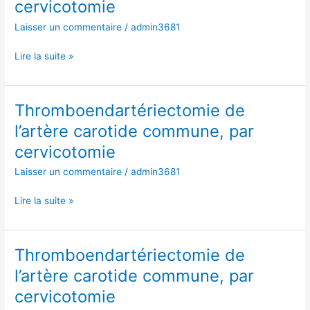
cervicotomie
carotide
commune,
Laisser un commentaire
/
admin3681
par
cervicotomie
Lire la suite »
Thromboendartériectomie de
Thromboendartériectomie
de
l’artère carotide commune, par
l’artère
cervicotomie
carotide
commune,
Laisser un commentaire
/
admin3681
par
cervicotomie
Lire la suite »
Thromboendartériectomie de
Thromboendartériectomie
de
l’artère carotide commune, par
l’artère
cervicotomie
carotide