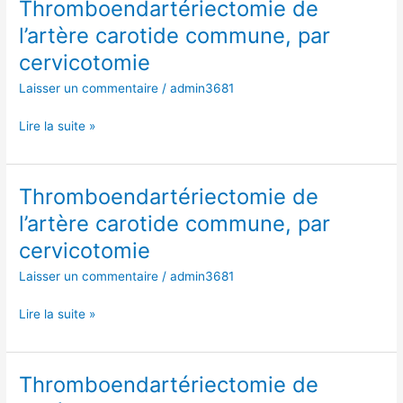
Thromboendartériectomie de
Thromboendartériectomie
de
l’artère carotide commune, par
l’artère
cervicotomie
carotide
commune,
Laisser un commentaire
/
admin3681
par
cervicotomie
Lire la suite »
Thromboendartériectomie de
Thromboendartériectomie
de
l’artère carotide commune, par
l’artère
cervicotomie
carotide
commune,
Laisser un commentaire
/
admin3681
par
cervicotomie
Lire la suite »
Thromboendartériectomie de
Thromboendartériectomie
de