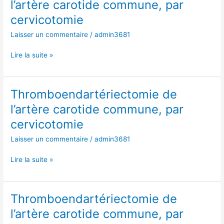
l’artère carotide commune, par
l’artère
cervicotomie
carotide
commune,
Laisser un commentaire
/
admin3681
par
cervicotomie
Lire la suite »
Thromboendartériectomie de
Thromboendartériectomie
de
l’artère carotide commune, par
l’artère
cervicotomie
carotide
commune,
Laisser un commentaire
/
admin3681
par
cervicotomie
Lire la suite »
Thromboendartériectomie de
Thromboendartériectomie
de
l’artère carotide commune, par
l’artère