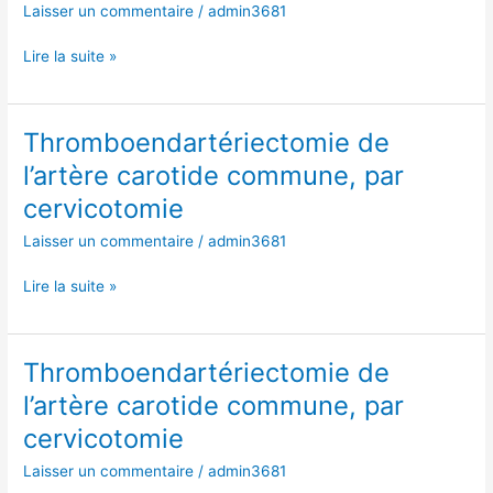
commune,
Laisser un commentaire
/
admin3681
par
cervicotomie
Lire la suite »
Thromboendartériectomie de
Thromboendartériectomie
de
l’artère carotide commune, par
l’artère
cervicotomie
carotide
commune,
Laisser un commentaire
/
admin3681
par
cervicotomie
Lire la suite »
Thromboendartériectomie de
Thromboendartériectomie
de
l’artère carotide commune, par
l’artère
cervicotomie
carotide
commune,
Laisser un commentaire
/
admin3681
par