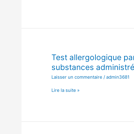
substances
administrées
à
concentration
fixe
Test
Test allergologique pa
allergologique
substances administré
par
Laisser un commentaire
/
admin3681
injection
intradermique
Lire la suite »
de
substances
administrées
à
concentration
fixe