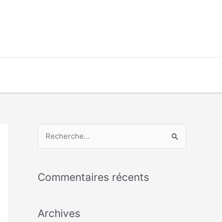
R
e
c
Commentaires récents
h
e
Archives
r