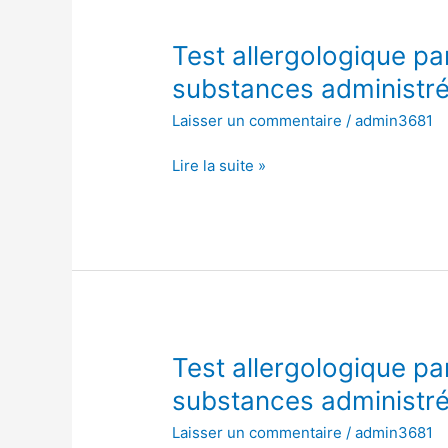
Test
Test allergologique pa
allergologique
substances administré
par
Laisser un commentaire
/
admin3681
injection
intradermique
Lire la suite »
de
substances
administrées
à
concentration
fixe
Test
Test allergologique pa
allergologique
substances administré
par
Laisser un commentaire
/
admin3681
injection