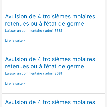
ou
à
l’état
Avulsion de 4 troisièmes molaires
Avulsion
de
de
retenues ou à l’état de germe
germe
4
Laisser un commentaire
/
admin3681
troisièmes
molaires
Lire la suite »
retenues
ou
à
l’état
Avulsion de 4 troisièmes molaires
Avulsion
de
de
retenues ou à l’état de germe
germe
4
Laisser un commentaire
/
admin3681
troisièmes
molaires
Lire la suite »
retenues
ou
à
l’état
Avulsion de 4 troisièmes molaires
Avulsion
de
de