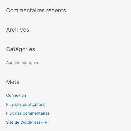
c
Commentaires récents
h
e
Archives
r
c
h
Catégories
e
r
Aucune catégorie
:
Méta
Connexion
Flux des publications
Flux des commentaires
Site de WordPress-FR