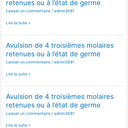
retenues ou à l’état de germe
germe
4
Laisser un commentaire
/
admin3681
troisièmes
molaires
Lire la suite »
retenues
ou
à
l’état
Avulsion de 4 troisièmes molaires
Avulsion
de
de
retenues ou à l’état de germe
germe
4
Laisser un commentaire
/
admin3681
troisièmes
molaires
Lire la suite »
retenues
ou
à
l’état
Avulsion de 4 troisièmes molaires
Avulsion
de
de
retenues ou à l’état de germe
germe
4
Laisser un commentaire
/
admin3681
troisièmes
molaires
Lire la suite »
retenues