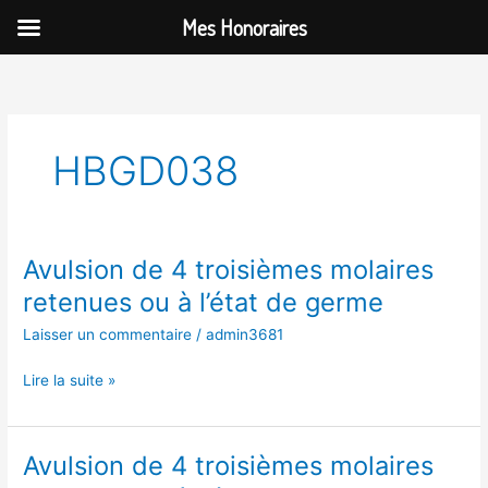
Aller
Mes Honoraires
au
contenu
HBGD038
Avulsion de 4 troisièmes molaires
Avulsion
de
retenues ou à l’état de germe
4
Laisser un commentaire
/
admin3681
troisièmes
molaires
Lire la suite »
retenues
ou
à
l’état
Avulsion de 4 troisièmes molaires
Avulsion
de
de