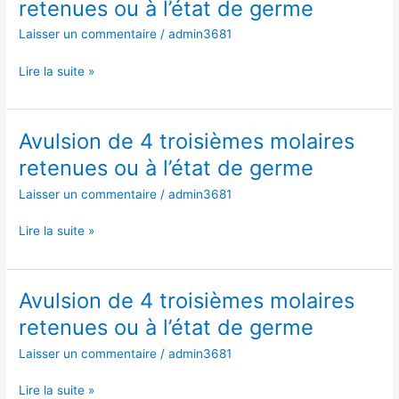
retenues ou à l’état de germe
germe
4
Laisser un commentaire
/
admin3681
troisièmes
molaires
Lire la suite »
retenues
ou
à
l’état
Avulsion de 4 troisièmes molaires
Avulsion
de
de
retenues ou à l’état de germe
germe
4
Laisser un commentaire
/
admin3681
troisièmes
molaires
Lire la suite »
retenues
ou
à
l’état
Avulsion de 4 troisièmes molaires
Avulsion
de
de
retenues ou à l’état de germe
germe
4
Laisser un commentaire
/
admin3681
troisièmes
molaires
Lire la suite »
retenues