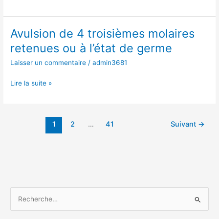
ou
à
l’état
Avulsion de 4 troisièmes molaires
Avulsion
de
de
retenues ou à l’état de germe
germe
4
Laisser un commentaire
/
admin3681
troisièmes
molaires
Lire la suite »
retenues
ou
à
l’état
1
2
…
41
Suivant
→
de
germe
R
e