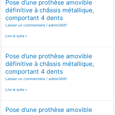
Pose d’une prothèse amovible
Pose
dents
d’une
définitive à châssis métallique,
prothèse
comportant 4 dents
amovible
définitive
Laisser un commentaire
/
admin3681
à
châssis
Lire la suite »
métallique,
comportant
4
Pose d’une prothèse amovible
Pose
dents
d’une
définitive à châssis métallique,
prothèse
comportant 4 dents
amovible
définitive
Laisser un commentaire
/
admin3681
à
châssis
Lire la suite »
métallique,
comportant
4
Pose d’une prothèse amovible
Pose
dents
d’une