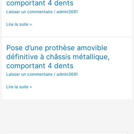
comportant 4 dents
amovible
définitive
Laisser un commentaire
/
admin3681
à
châssis
Lire la suite »
métallique,
comportant
4
Pose d’une prothèse amovible
Pose
dents
d’une
définitive à châssis métallique,
prothèse
comportant 4 dents
amovible
définitive
Laisser un commentaire
/
admin3681
à
châssis
Lire la suite »
métallique,
comportant
4
dents