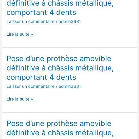
définitive à châssis métallique,
prothèse
comportant 4 dents
amovible
définitive
Laisser un commentaire
/
admin3681
à
châssis
Lire la suite »
métallique,
comportant
4
Pose d’une prothèse amovible
Pose
dents
d’une
définitive à châssis métallique,
prothèse
comportant 4 dents
amovible
définitive
Laisser un commentaire
/
admin3681
à
châssis
Lire la suite »
métallique,
comportant
4
Pose d’une prothèse amovible
Pose
dents
d’une
définitive à châssis métallique,
prothèse