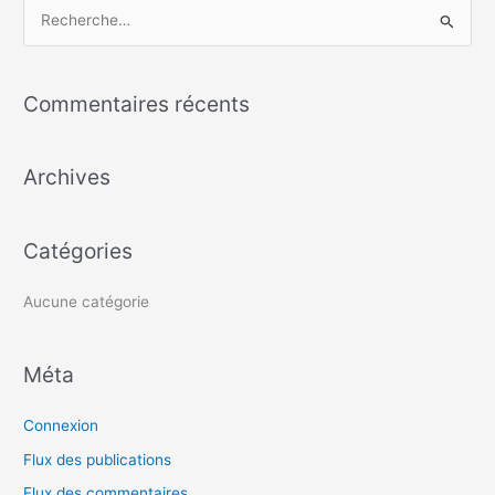
R
e
c
Commentaires récents
h
e
Archives
r
c
h
Catégories
e
r
Aucune catégorie
:
Méta
Connexion
Flux des publications
Flux des commentaires