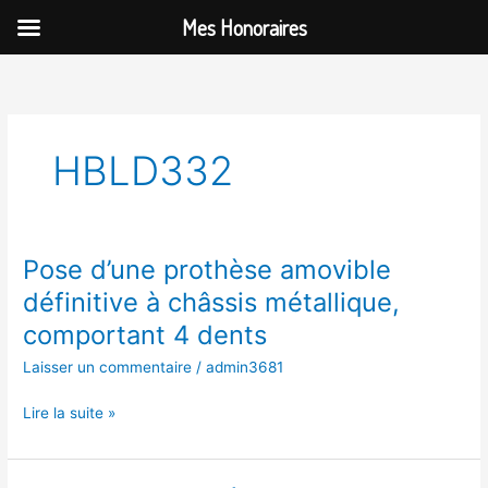
Aller
Mes Honoraires
au
contenu
HBLD332
Pose d’une prothèse amovible
Pose
d’une
définitive à châssis métallique,
prothèse
comportant 4 dents
amovible
définitive
Laisser un commentaire
/
admin3681
à
châssis
Lire la suite »
métallique,
comportant
4