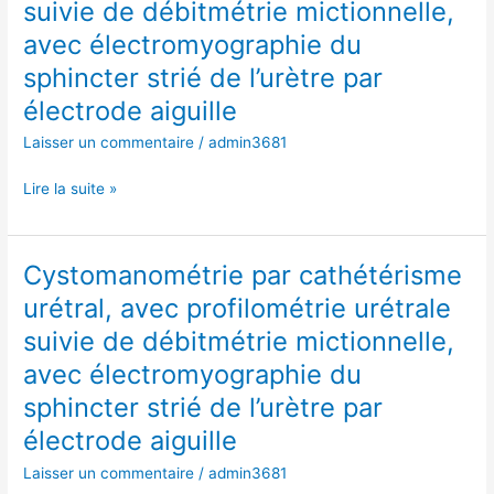
suivie de débitmétrie mictionnelle,
urétral,
l’urètre
avec
avec électromyographie du
par
profilométrie
sphincter strié de l’urètre par
électrode
urétrale
aiguille
électrode aiguille
suivie
de
Laisser un commentaire
/
admin3681
débitmétrie
mictionnelle,
Lire la suite »
avec
électromyographie
du
Cystomanométrie par cathétérisme
Cystomanométrie
sphincter
par
urétral, avec profilométrie urétrale
strié
cathétérisme
de
suivie de débitmétrie mictionnelle,
urétral,
l’urètre
avec
avec électromyographie du
par
profilométrie
sphincter strié de l’urètre par
électrode
urétrale
aiguille
électrode aiguille
suivie
de
Laisser un commentaire
/
admin3681
débitmétrie