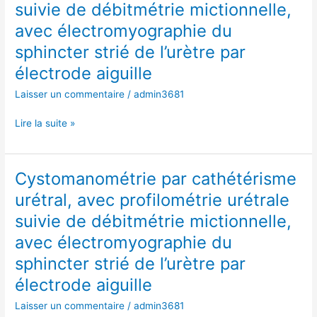
de
suivie de débitmétrie mictionnelle,
urétral,
l’urètre
avec
avec électromyographie du
par
profilométrie
sphincter strié de l’urètre par
électrode
urétrale
aiguille
électrode aiguille
suivie
de
Laisser un commentaire
/
admin3681
débitmétrie
mictionnelle,
Lire la suite »
avec
électromyographie
du
Cystomanométrie par cathétérisme
Cystomanométrie
sphincter
par
urétral, avec profilométrie urétrale
strié
cathétérisme
de
suivie de débitmétrie mictionnelle,
urétral,
l’urètre
avec
avec électromyographie du
par
profilométrie
sphincter strié de l’urètre par
électrode
urétrale
aiguille
électrode aiguille
suivie
de
Laisser un commentaire
/
admin3681
débitmétrie