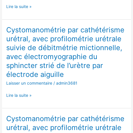
mictionnelle,
Lire la suite »
avec
électromyographie
du
Cystomanométrie par cathétérisme
Cystomanométrie
sphincter
par
urétral, avec profilométrie urétrale
strié
cathétérisme
de
suivie de débitmétrie mictionnelle,
urétral,
l’urètre
avec
avec électromyographie du
par
profilométrie
sphincter strié de l’urètre par
électrode
urétrale
aiguille
électrode aiguille
suivie
de
Laisser un commentaire
/
admin3681
débitmétrie
mictionnelle,
Lire la suite »
avec
électromyographie
du
Cystomanométrie par cathétérisme
Cystomanométrie
sphincter
par
urétral, avec profilométrie urétrale
strié
cathétérisme