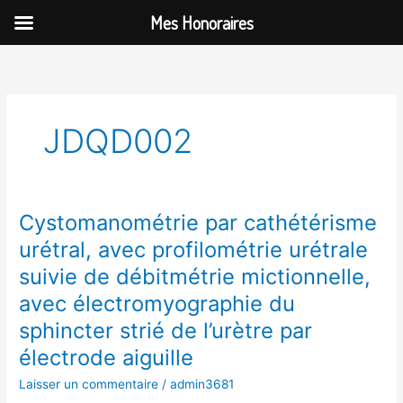
Aller
Mes Honoraires
au
contenu
JDQD002
Cystomanométrie par cathétérisme
Cystomanométrie
par
urétral, avec profilométrie urétrale
cathétérisme
suivie de débitmétrie mictionnelle,
urétral,
avec
avec électromyographie du
profilométrie
sphincter strié de l’urètre par
urétrale
électrode aiguille
suivie
de
Laisser un commentaire
/
admin3681
débitmétrie