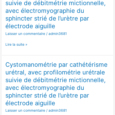
de
suivie de débitmétrie mictionnelle,
urétral,
l’urètre
avec
avec électromyographie du
par
profilométrie
sphincter strié de l’urètre par
électrode
urétrale
aiguille
électrode aiguille
suivie
de
Laisser un commentaire
/
admin3681
débitmétrie
mictionnelle,
Lire la suite »
avec
électromyographie
du
Cystomanométrie par cathétérisme
Cystomanométrie
sphincter
par
urétral, avec profilométrie urétrale
strié
cathétérisme
de
suivie de débitmétrie mictionnelle,
urétral,
l’urètre
avec
avec électromyographie du
par
profilométrie
sphincter strié de l’urètre par
électrode
urétrale
aiguille
électrode aiguille
suivie
de
Laisser un commentaire
/
admin3681
débitmétrie