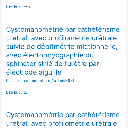
mictionnelle,
Lire la suite »
avec
électromyographie
du
Cystomanométrie par cathétérisme
Cystomanométrie
sphincter
par
urétral, avec profilométrie urétrale
strié
cathétérisme
de
suivie de débitmétrie mictionnelle,
urétral,
l’urètre
avec
avec électromyographie du
par
profilométrie
sphincter strié de l’urètre par
électrode
urétrale
aiguille
électrode aiguille
suivie
de
Laisser un commentaire
/
admin3681
débitmétrie
mictionnelle,
Lire la suite »
avec
électromyographie
du
Cystomanométrie par cathétérisme
Cystomanométrie
sphincter
par
urétral, avec profilométrie urétrale
strié
cathétérisme