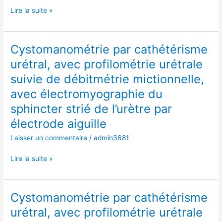
mictionnelle,
Lire la suite »
avec
électromyographie
du
Cystomanométrie par cathétérisme
Cystomanométrie
sphincter
par
urétral, avec profilométrie urétrale
strié
cathétérisme
de
suivie de débitmétrie mictionnelle,
urétral,
l’urètre
avec
avec électromyographie du
par
profilométrie
sphincter strié de l’urètre par
électrode
urétrale
aiguille
électrode aiguille
suivie
de
Laisser un commentaire
/
admin3681
débitmétrie
mictionnelle,
Lire la suite »
avec
électromyographie
du
Cystomanométrie par cathétérisme
Cystomanométrie
sphincter
par
urétral, avec profilométrie urétrale
strié
cathétérisme
de