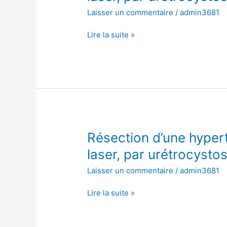
hypertrophie
Laisser un commentaire
/
admin3681
de
la
Lire la suite »
prostate
avec
laser,
par
urétrocystoscopie
Résection
Résection d’une hypert
d’une
laser, par urétrocysto
hypertrophie
Laisser un commentaire
/
admin3681
de
la
Lire la suite »
prostate
avec
laser,