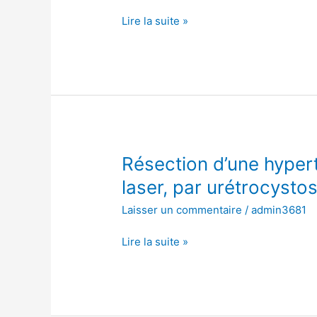
la
Lire la suite »
prostate
avec
laser,
par
urétrocystoscopie
Résection
Résection d’une hypert
d’une
laser, par urétrocysto
hypertrophie
Laisser un commentaire
/
admin3681
de
la
Lire la suite »
prostate
avec
laser,
par
urétrocystoscopie