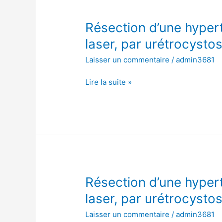
Résection
Résection d’une hypert
d’une
laser, par urétrocysto
hypertrophie
Laisser un commentaire
/
admin3681
de
la
Lire la suite »
prostate
avec
laser,
par
urétrocystoscopie
Résection
Résection d’une hypert
d’une
laser, par urétrocysto
hypertrophie
Laisser un commentaire
/
admin3681
de