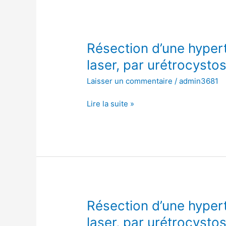
Résection
Résection d’une hypert
d’une
laser, par urétrocysto
hypertrophie
Laisser un commentaire
/
admin3681
de
la
Lire la suite »
prostate
avec
laser,
par
urétrocystoscopie
Résection
Résection d’une hypert
d’une
laser, par urétrocysto