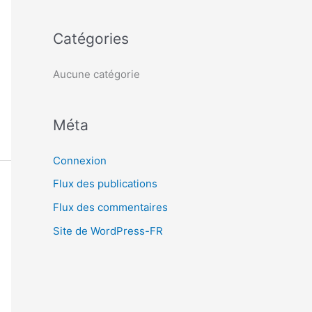
c
h
Catégories
e
r
Aucune catégorie
:
Méta
Connexion
Flux des publications
Flux des commentaires
Site de WordPress-FR