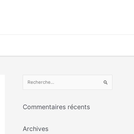
R
e
c
Commentaires récents
h
e
Archives
r