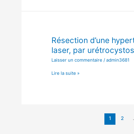
par
urétrocystoscopie
Résection
Résection d’une hypert
d’une
laser, par urétrocysto
hypertrophie
Laisser un commentaire
/
admin3681
de
la
Lire la suite »
prostate
avec
laser,
par
urétrocystoscopie
1
2