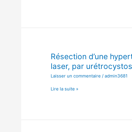
avec
laser,
par
urétrocystoscopie
Résection
Résection d’une hypert
d’une
laser, par urétrocysto
hypertrophie
Laisser un commentaire
/
admin3681
de
la
Lire la suite »
prostate
avec
laser,
par
urétrocystoscopie