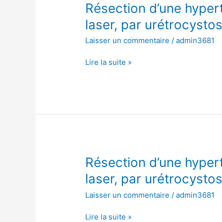
Résection
Résection d’une hypert
d’une
laser, par urétrocysto
hypertrophie
Laisser un commentaire
/
admin3681
de
la
Lire la suite »
prostate
avec
laser,
par
urétrocystoscopie
Résection
Résection d’une hypert
d’une
laser, par urétrocysto
hypertrophie
Laisser un commentaire
/
admin3681
de
la
Lire la suite »
prostate