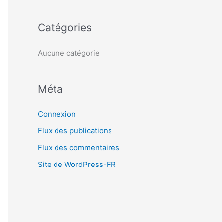
c
h
Catégories
e
r
Aucune catégorie
:
Méta
Connexion
Flux des publications
Flux des commentaires
Site de WordPress-FR