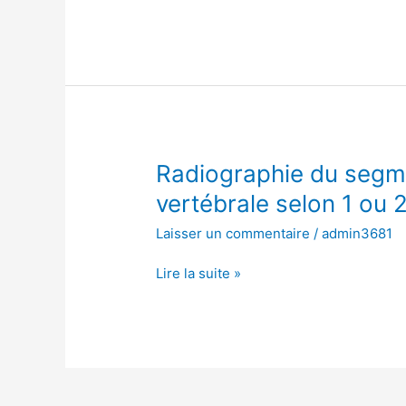
colonne
vertébrale
selon
1
ou
2
incidences
Radiographie
Radiographie du segme
du
vertébrale selon 1 ou 
segment
Laisser un commentaire
/
admin3681
cervical
de
Lire la suite »
la
colonne
vertébrale
selon
1
ou