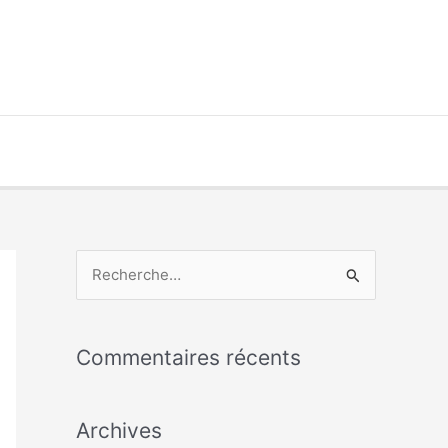
R
e
c
Commentaires récents
h
e
Archives
r