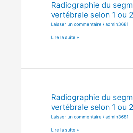
Radiographie
Radiographie du segme
du
vertébrale selon 1 ou 
segment
Laisser un commentaire
/
admin3681
cervical
de
Lire la suite »
la
colonne
vertébrale
selon
1
ou
2
incidences
Radiographie
Radiographie du segme
du
vertébrale selon 1 ou 
segment
Laisser un commentaire
/
admin3681
cervical
de
Lire la suite »
la