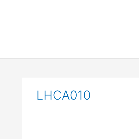
Aller
au
contenu
LHCA010