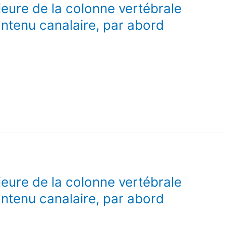
eure de la colonne vertébrale
ntenu canalaire, par abord
eure de la colonne vertébrale
ntenu canalaire, par abord