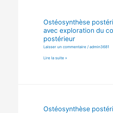
par
abord
postérieur
Ostéosynthèse
Ostéosynthèse postéri
postérieure
avec exploration du co
de
postérieur
la
colonne
Laisser un commentaire
/
admin3681
vertébrale
avec
Lire la suite »
exploration
du
contenu
canalaire,
par
abord
postérieur
Ostéosynthèse
Ostéosynthèse postéri