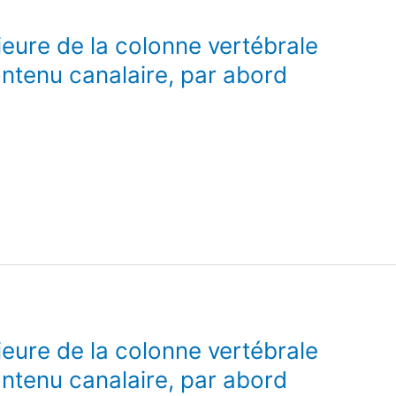
eure de la colonne vertébrale
ntenu canalaire, par abord
eure de la colonne vertébrale
ntenu canalaire, par abord