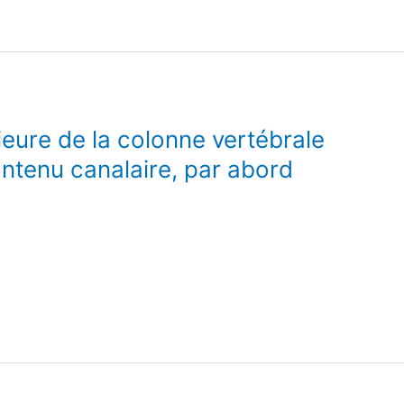
eure de la colonne vertébrale
ntenu canalaire, par abord