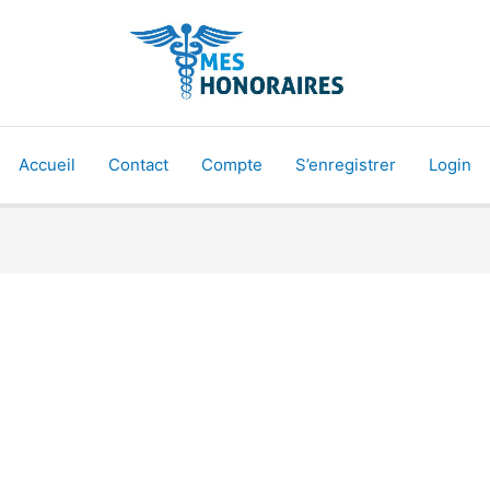
Accueil
Contact
Compte
S’enregistrer
Login