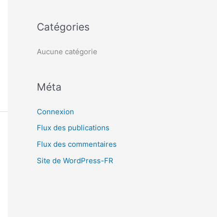
c
h
Catégories
e
r
Aucune catégorie
:
Méta
Connexion
Flux des publications
Flux des commentaires
Site de WordPress-FR