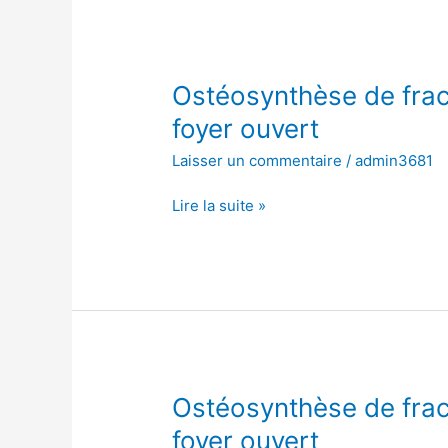
Ostéosynthèse
Ostéosynthèse de fract
de
foyer ouvert
fracture
Laisser un commentaire
/
admin3681
de
l’os
Lire la suite »
scaphoïde,
à
foyer
ouvert
Ostéosynthèse
Ostéosynthèse de fract
de
foyer ouvert