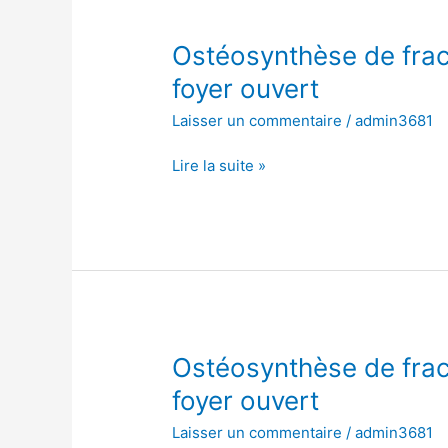
Ostéosynthèse
Ostéosynthèse de fract
de
foyer ouvert
fracture
Laisser un commentaire
/
admin3681
de
l’os
Lire la suite »
scaphoïde,
à
foyer
ouvert
Ostéosynthèse
Ostéosynthèse de fract
de
foyer ouvert
fracture
Laisser un commentaire
/
admin3681
de