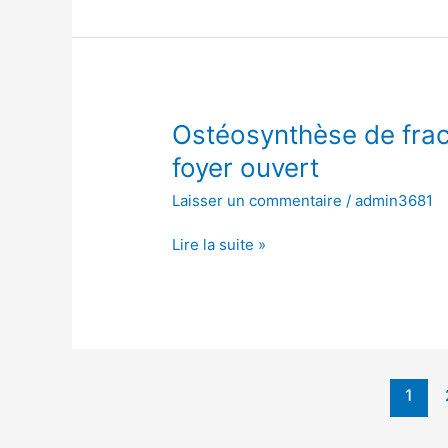
ouvert
Ostéosynthèse
Ostéosynthèse de fract
de
foyer ouvert
fracture
Laisser un commentaire
/
admin3681
de
l’os
Lire la suite »
scaphoïde,
à
foyer
ouvert
1