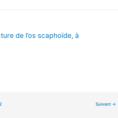
ure de l’os scaphoïde, à
2
Suivant
→