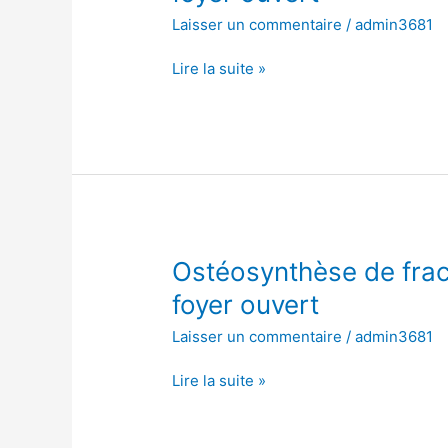
fracture
Laisser un commentaire
/
admin3681
de
l’os
Lire la suite »
scaphoïde,
à
foyer
ouvert
Ostéosynthèse
Ostéosynthèse de fract
de
foyer ouvert
fracture
Laisser un commentaire
/
admin3681
de
l’os
Lire la suite »
scaphoïde,
à
foyer