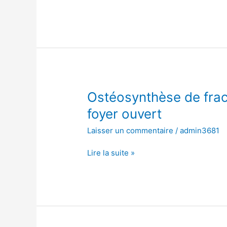
à
foyer
ouvert
Ostéosynthèse
Ostéosynthèse de fract
de
foyer ouvert
fracture
Laisser un commentaire
/
admin3681
de
l’os
Lire la suite »
scaphoïde,
à
foyer
ouvert