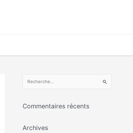
R
e
c
Commentaires récents
h
e
Archives
r