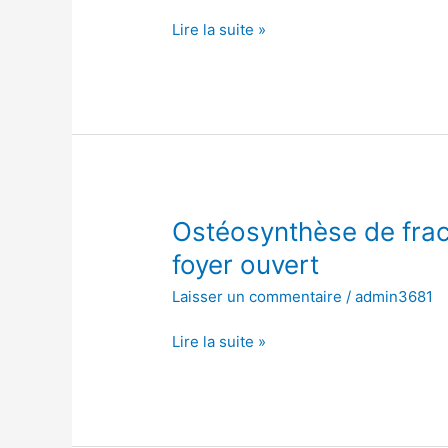
l’os
Lire la suite »
scaphoïde,
à
foyer
ouvert
Ostéosynthèse
Ostéosynthèse de fract
de
foyer ouvert
fracture
Laisser un commentaire
/
admin3681
de
l’os
Lire la suite »
scaphoïde,
à
foyer
ouvert