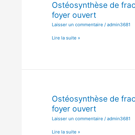
Ostéosynthèse
Ostéosynthèse de fract
de
foyer ouvert
fracture
Laisser un commentaire
/
admin3681
de
l’os
Lire la suite »
scaphoïde,
à
foyer
ouvert
Ostéosynthèse
Ostéosynthèse de fract
de
foyer ouvert
fracture
Laisser un commentaire
/
admin3681
de
l’os
Lire la suite »
scaphoïde,