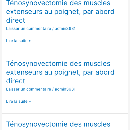
Ténosynovectomie des muscles
Ténosynovectomie
des
extenseurs au poignet, par abord
muscles
direct
extenseurs
au
Laisser un commentaire
/
admin3681
poignet,
par
Lire la suite »
abord
direct
Ténosynovectomie des muscles
Ténosynovectomie
des
extenseurs au poignet, par abord
muscles
direct
extenseurs
au
Laisser un commentaire
/
admin3681
poignet,
par
Lire la suite »
abord
direct
Ténosynovectomie des muscles
Ténosynovectomie
des