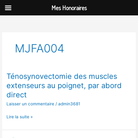
Aller
Mes Honoraires
au
contenu
MJFA004
Ténosynovectomie des muscles
Ténosynovectomie
des
extenseurs au poignet, par abord
muscles
direct
extenseurs
au
Laisser un commentaire
/
admin3681
poignet,
par
Lire la suite »
abord
direct