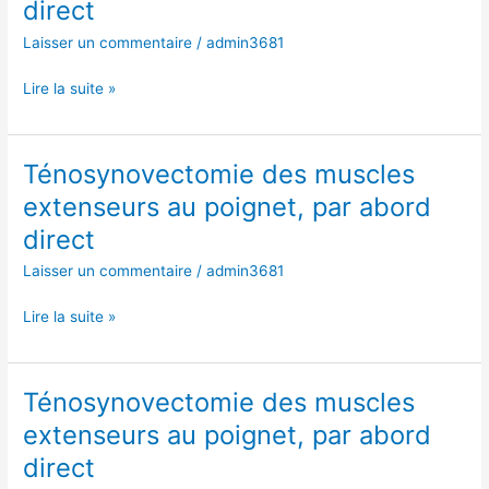
direct
extenseurs
au
Laisser un commentaire
/
admin3681
poignet,
par
Lire la suite »
abord
direct
Ténosynovectomie des muscles
Ténosynovectomie
des
extenseurs au poignet, par abord
muscles
direct
extenseurs
au
Laisser un commentaire
/
admin3681
poignet,
par
Lire la suite »
abord
direct
Ténosynovectomie des muscles
Ténosynovectomie
des
extenseurs au poignet, par abord
muscles
direct
extenseurs