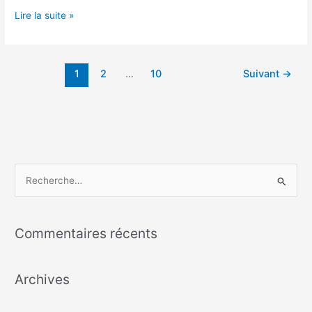
par
Lire la suite »
abord
direct
1
2
…
10
Suivant
→
R
e
c
Commentaires récents
h
e
Archives
r
c