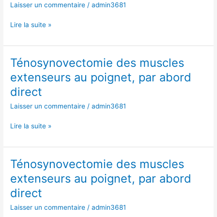
au
Laisser un commentaire
/
admin3681
poignet,
par
Lire la suite »
abord
direct
Ténosynovectomie des muscles
Ténosynovectomie
des
extenseurs au poignet, par abord
muscles
direct
extenseurs
au
Laisser un commentaire
/
admin3681
poignet,
par
Lire la suite »
abord
direct
Ténosynovectomie des muscles
Ténosynovectomie
des
extenseurs au poignet, par abord
muscles
direct
extenseurs
au
Laisser un commentaire
/
admin3681
poignet,