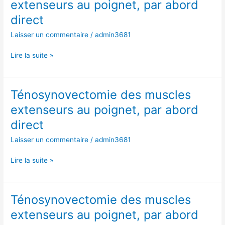
extenseurs au poignet, par abord
muscles
direct
extenseurs
au
Laisser un commentaire
/
admin3681
poignet,
par
Lire la suite »
abord
direct
Ténosynovectomie des muscles
Ténosynovectomie
des
extenseurs au poignet, par abord
muscles
direct
extenseurs
au
Laisser un commentaire
/
admin3681
poignet,
par
Lire la suite »
abord
direct
Ténosynovectomie des muscles
Ténosynovectomie
des
extenseurs au poignet, par abord
muscles