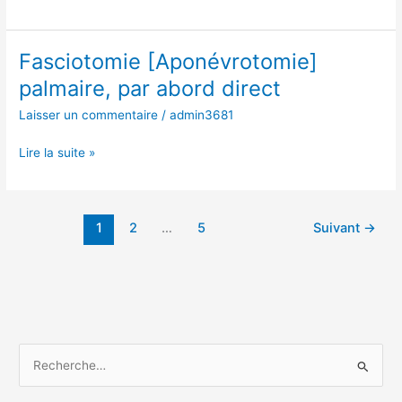
Fasciotomie [Aponévrotomie]
Fasciotomie
[Aponévrotomie]
palmaire, par abord direct
palmaire,
Laisser un commentaire
/
admin3681
par
abord
Lire la suite »
direct
1
2
…
5
Suivant
→
R
e