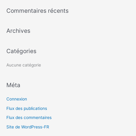
c
Commentaires récents
h
e
Archives
r
c
h
Catégories
e
r
Aucune catégorie
:
Méta
Connexion
Flux des publications
Flux des commentaires
Site de WordPress-FR