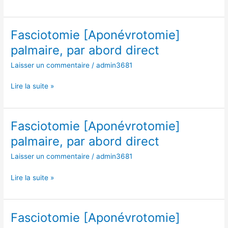
Fasciotomie [Aponévrotomie]
Fasciotomie
[Aponévrotomie]
palmaire, par abord direct
palmaire,
Laisser un commentaire
/
admin3681
par
abord
Lire la suite »
direct
Fasciotomie [Aponévrotomie]
Fasciotomie
[Aponévrotomie]
palmaire, par abord direct
palmaire,
Laisser un commentaire
/
admin3681
par
abord
Lire la suite »
direct
Fasciotomie [Aponévrotomie]
Fasciotomie
[Aponévrotomie]