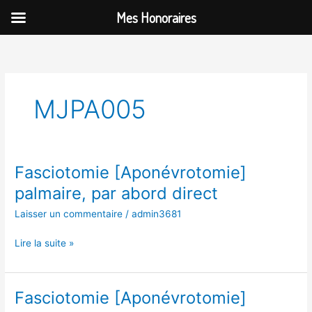
Aller
Mes Honoraires
au
contenu
MJPA005
Fasciotomie [Aponévrotomie]
Fasciotomie
[Aponévrotomie]
palmaire, par abord direct
palmaire,
Laisser un commentaire
/
admin3681
par
abord
Lire la suite »
direct
Fasciotomie [Aponévrotomie]
Fasciotomie
[Aponévrotomie]