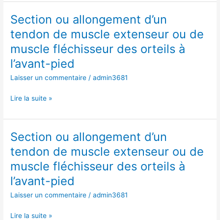
muscle
Section ou allongement d’un
Section
fléchisseur
ou
des
tendon de muscle extenseur ou de
allongement
orteils
muscle fléchisseur des orteils à
d’un
à
tendon
l’avant-pied
l’avant-
de
pied
Laisser un commentaire
/
admin3681
muscle
extenseur
Lire la suite »
ou
de
muscle
Section ou allongement d’un
Section
fléchisseur
ou
des
tendon de muscle extenseur ou de
allongement
orteils
muscle fléchisseur des orteils à
d’un
à
tendon
l’avant-pied
l’avant-
de
pied
Laisser un commentaire
/
admin3681
muscle
extenseur
Lire la suite »