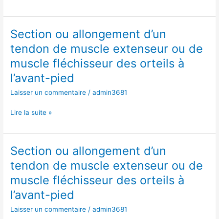
ou
de
muscle
Section ou allongement d’un
Section
fléchisseur
ou
des
tendon de muscle extenseur ou de
allongement
orteils
muscle fléchisseur des orteils à
d’un
à
tendon
l’avant-pied
l’avant-
de
pied
Laisser un commentaire
/
admin3681
muscle
extenseur
Lire la suite »
ou
de
muscle
Section ou allongement d’un
Section
fléchisseur
ou
des
tendon de muscle extenseur ou de
allongement
orteils
muscle fléchisseur des orteils à
d’un
à
tendon
l’avant-pied
l’avant-
de
pied
Laisser un commentaire
/
admin3681
muscle