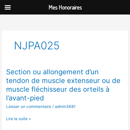
Aller
Mes Honoraires
au
contenu
NJPA025
Section ou allongement d’un
Section
ou
tendon de muscle extenseur ou de
allongement
muscle fléchisseur des orteils à
d’un
tendon
l’avant-pied
de
Laisser un commentaire
/
admin3681
muscle
extenseur
Lire la suite »
ou
de