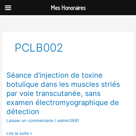
Aller
Mes Honoraires
au
contenu
PCLB002
Séance d’injection de toxine
Séance
d’injection
botulique dans les muscles striés
de
par voie transcutanée, sans
toxine
botulique
examen électromyographique de
dans
détection
les
Laisser un commentaire
/
admin3681
muscles
striés
Lire la suite »
par