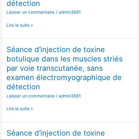
détection
les
Laisser un commentaire
/
admin3681
muscles
striés
Lire la suite »
par
voie
transcutanée,
sans
Séance d’injection de toxine
Séance
examen
d’injection
botulique dans les muscles striés
électromyographique
de
par voie transcutanée, sans
de
toxine
détection
botulique
examen électromyographique de
dans
détection
les
Laisser un commentaire
/
admin3681
muscles
striés
Lire la suite »
par
voie
transcutanée,
sans
Séance d’injection de toxine
Séance
examen
d’injection