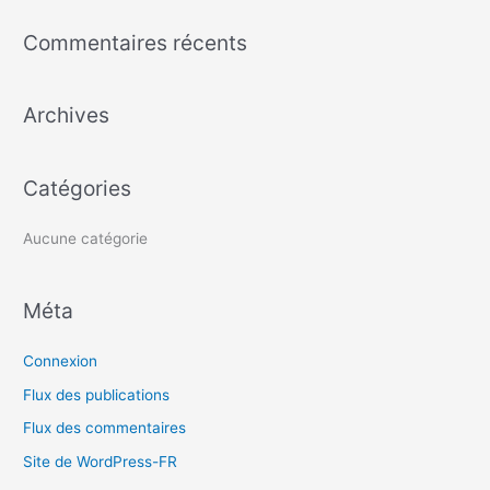
c
Commentaires récents
h
e
Archives
r
c
h
Catégories
e
r
Aucune catégorie
:
Méta
Connexion
Flux des publications
Flux des commentaires
Site de WordPress-FR