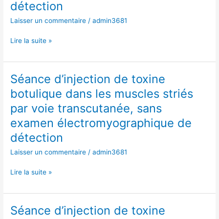
détection
les
Laisser un commentaire
/
admin3681
muscles
striés
Lire la suite »
par
voie
transcutanée,
sans
Séance d’injection de toxine
Séance
examen
d’injection
botulique dans les muscles striés
électromyographique
de
par voie transcutanée, sans
de
toxine
détection
botulique
examen électromyographique de
dans
détection
les
Laisser un commentaire
/
admin3681
muscles
striés
Lire la suite »
par
voie
transcutanée,
sans
Séance d’injection de toxine
Séance
examen