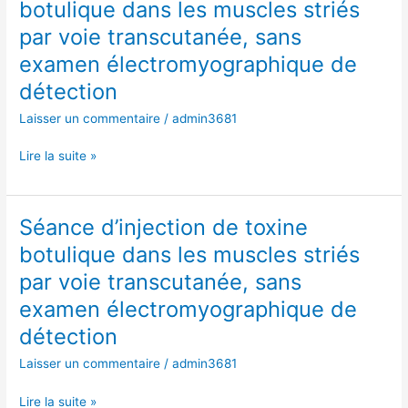
botulique dans les muscles striés
électromyographique
de
par voie transcutanée, sans
de
toxine
détection
botulique
examen électromyographique de
dans
détection
les
Laisser un commentaire
/
admin3681
muscles
striés
Lire la suite »
par
voie
transcutanée,
sans
Séance d’injection de toxine
Séance
examen
d’injection
botulique dans les muscles striés
électromyographique
de
par voie transcutanée, sans
de
toxine
détection
botulique
examen électromyographique de
dans
détection
les
Laisser un commentaire
/
admin3681
muscles
striés
Lire la suite »
par