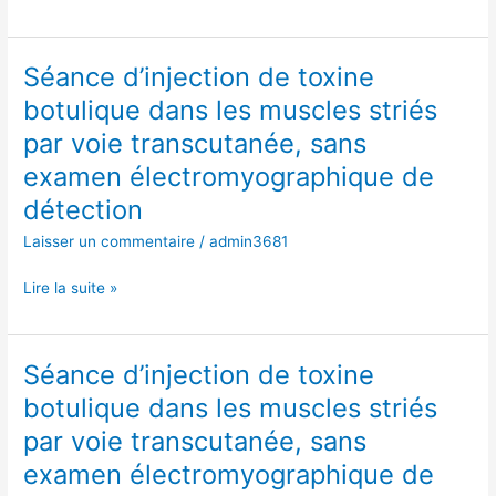
voie
transcutanée,
sans
Séance d’injection de toxine
Séance
examen
d’injection
botulique dans les muscles striés
électromyographique
de
par voie transcutanée, sans
de
toxine
détection
botulique
examen électromyographique de
dans
détection
les
Laisser un commentaire
/
admin3681
muscles
striés
Lire la suite »
par
voie
transcutanée,
sans
Séance d’injection de toxine
Séance
examen
d’injection
botulique dans les muscles striés
électromyographique
de
par voie transcutanée, sans
de
toxine
détection
botulique
examen électromyographique de
dans