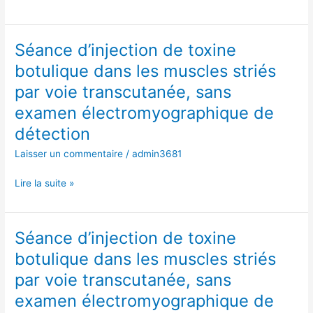
voie
transcutanée,
sans
Séance d’injection de toxine
Séance
examen
d’injection
botulique dans les muscles striés
électromyographique
de
par voie transcutanée, sans
de
toxine
détection
botulique
examen électromyographique de
dans
détection
les
Laisser un commentaire
/
admin3681
muscles
striés
Lire la suite »
par
voie
transcutanée,
sans
Séance d’injection de toxine
Séance
examen
d’injection
botulique dans les muscles striés
électromyographique
de
par voie transcutanée, sans
de
toxine
détection
botulique
examen électromyographique de
dans