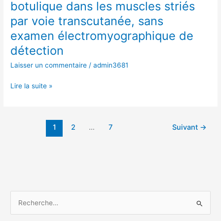
d’injection
botulique dans les muscles striés
électromyographique
de
par voie transcutanée, sans
de
toxine
détection
botulique
examen électromyographique de
dans
détection
les
Laisser un commentaire
/
admin3681
muscles
striés
Lire la suite »
par
voie
transcutanée,
sans
1
2
…
7
Suivant
→
examen
électromyographique
de
détection
R
e