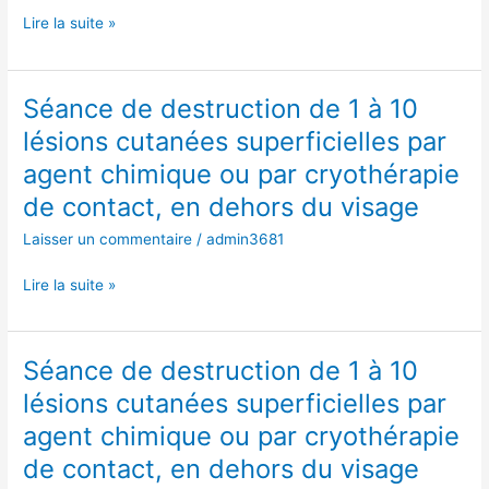
lésions
en
Lire la suite »
cutanées
dehors
superficielles
du
par
visage
Séance de destruction de 1 à 10
Séance
agent
de
chimique
lésions cutanées superficielles par
destruction
ou
agent chimique ou par cryothérapie
de
par
1
de contact, en dehors du visage
cryothérapie
à
de
Laisser un commentaire
/
admin3681
10
contact,
lésions
en
Lire la suite »
cutanées
dehors
superficielles
du
par
visage
Séance de destruction de 1 à 10
Séance
agent
de
chimique
lésions cutanées superficielles par
destruction
ou
agent chimique ou par cryothérapie
de
par
1
de contact, en dehors du visage
cryothérapie
à
de