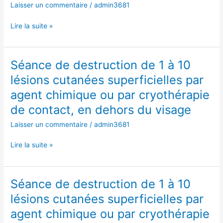
Laisser un commentaire
/
admin3681
10
contact,
lésions
en
Lire la suite »
cutanées
dehors
superficielles
du
par
visage
Séance de destruction de 1 à 10
Séance
agent
de
chimique
lésions cutanées superficielles par
destruction
ou
agent chimique ou par cryothérapie
de
par
1
de contact, en dehors du visage
cryothérapie
à
de
Laisser un commentaire
/
admin3681
10
contact,
lésions
en
Lire la suite »
cutanées
dehors
superficielles
du
par
visage
Séance de destruction de 1 à 10
Séance
agent
de
chimique
lésions cutanées superficielles par
destruction
ou
agent chimique ou par cryothérapie
de
par