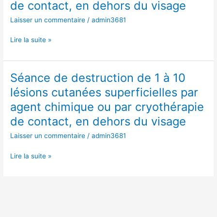
1
de contact, en dehors du visage
cryothérapie
à
de
Laisser un commentaire
/
admin3681
10
contact,
lésions
en
Lire la suite »
cutanées
dehors
superficielles
du
par
visage
Séance de destruction de 1 à 10
Séance
agent
de
chimique
lésions cutanées superficielles par
destruction
ou
agent chimique ou par cryothérapie
de
par
1
de contact, en dehors du visage
cryothérapie
à
de
Laisser un commentaire
/
admin3681
10
contact,
lésions
en
Lire la suite »
cutanées
dehors
superficielles
du
par
visage
agent
chimique
ou