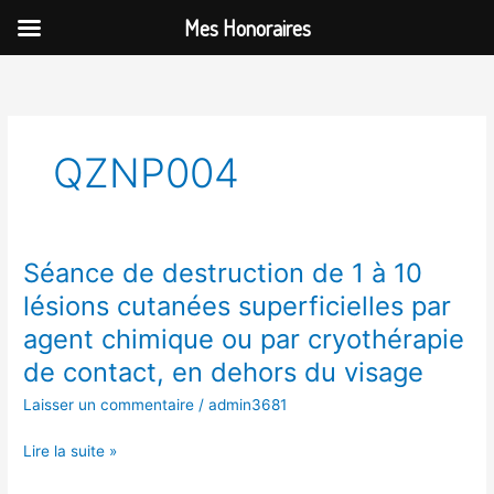
Aller
Mes Honoraires
au
contenu
QZNP004
Séance de destruction de 1 à 10
Séance
de
lésions cutanées superficielles par
destruction
agent chimique ou par cryothérapie
de
1
de contact, en dehors du visage
à
Laisser un commentaire
/
admin3681
10
lésions
Lire la suite »
cutanées
superficielles