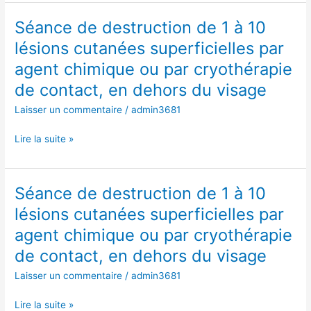
par
Séance de destruction de 1 à 10
Séance
agent
de
chimique
lésions cutanées superficielles par
destruction
ou
agent chimique ou par cryothérapie
de
par
1
de contact, en dehors du visage
cryothérapie
à
de
Laisser un commentaire
/
admin3681
10
contact,
lésions
en
Lire la suite »
cutanées
dehors
superficielles
du
par
visage
Séance de destruction de 1 à 10
Séance
agent
de
chimique
lésions cutanées superficielles par
destruction
ou
agent chimique ou par cryothérapie
de
par
1
de contact, en dehors du visage
cryothérapie
à
de
Laisser un commentaire
/
admin3681
10
contact,
lésions
en
Lire la suite »