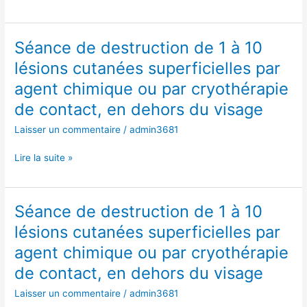
cutanées
dehors
superficielles
du
par
visage
Séance de destruction de 1 à 10
Séance
agent
de
chimique
lésions cutanées superficielles par
destruction
ou
agent chimique ou par cryothérapie
de
par
1
de contact, en dehors du visage
cryothérapie
à
de
Laisser un commentaire
/
admin3681
10
contact,
lésions
en
Lire la suite »
cutanées
dehors
superficielles
du
par
visage
Séance de destruction de 1 à 10
Séance
agent
de
chimique
lésions cutanées superficielles par
destruction
ou
agent chimique ou par cryothérapie
de
par
1
de contact, en dehors du visage
cryothérapie
à
de
Laisser un commentaire
/
admin3681
10
contact,