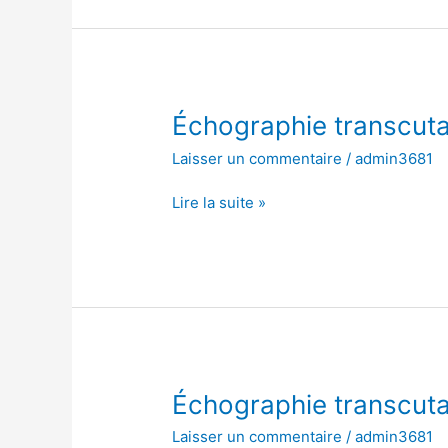
Échographie
Échographie transcut
transcutanée
Laisser un commentaire
/
admin3681
de
l’abdomen
Lire la suite »
Échographie
Échographie transcut
transcutanée
Laisser un commentaire
/
admin3681
de