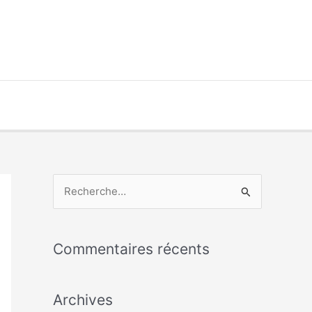
R
e
c
Commentaires récents
h
e
Archives
r