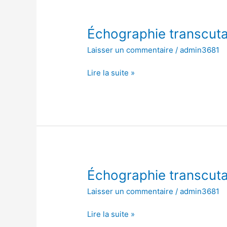
Échographie
Échographie transcut
transcutanée
Laisser un commentaire
/
admin3681
de
l’abdomen
Lire la suite »
Échographie
Échographie transcut
transcutanée
Laisser un commentaire
/
admin3681
de
l’abdomen
Lire la suite »