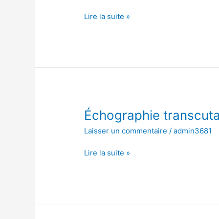
l’abdomen
Lire la suite »
Échographie
Échographie transcut
transcutanée
Laisser un commentaire
/
admin3681
de
l’abdomen
Lire la suite »