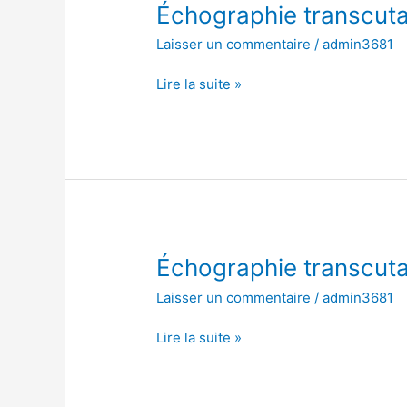
Échographie
Échographie transcut
transcutanée
Laisser un commentaire
/
admin3681
de
l’abdomen
Lire la suite »
Échographie
Échographie transcut
transcutanée
Laisser un commentaire
/
admin3681
de
l’abdomen
Lire la suite »