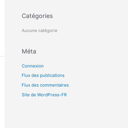
c
h
Catégories
e
r
Aucune catégorie
:
Méta
Connexion
Flux des publications
Flux des commentaires
Site de WordPress-FR