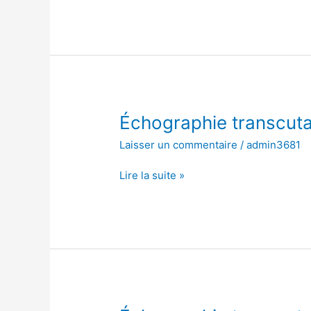
Échographie
Échographie transcut
transcutanée
Laisser un commentaire
/
admin3681
de
l’abdomen
Lire la suite »