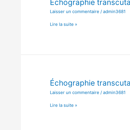
Échographie
Échographie transcut
transcutanée
Laisser un commentaire
/
admin3681
de
l’abdomen
Lire la suite »
Échographie
Échographie transcut
transcutanée
Laisser un commentaire
/
admin3681
de
l’abdomen
Lire la suite »