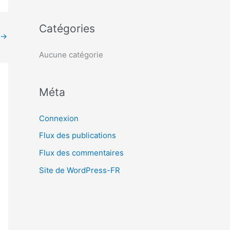
c
h
Catégories
e
→
r
Aucune catégorie
:
Méta
Connexion
Flux des publications
Flux des commentaires
Site de WordPress-FR