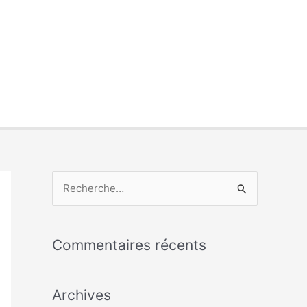
R
e
c
Commentaires récents
h
e
Archives
r