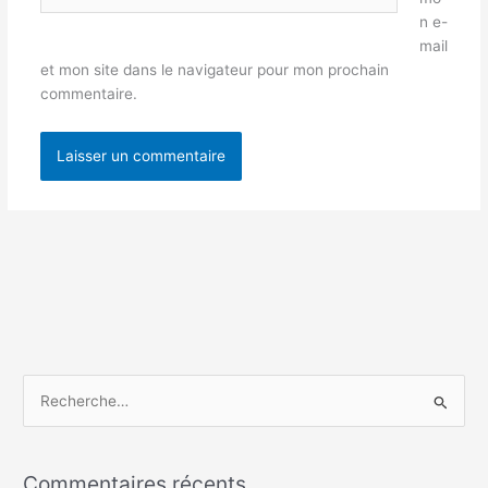
n e-
mail
et mon site dans le navigateur pour mon prochain
commentaire.
R
e
c
Commentaires récents