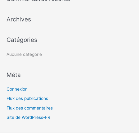
h
e
Archives
r
c
h
Catégories
e
r
Aucune catégorie
:
Méta
Connexion
Flux des publications
Flux des commentaires
Site de WordPress-FR