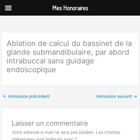
Aller
Mes Honoraires
au
contenu
Ablation de calcul du bassinet de la
glande submandibulaire, par abord
intrabuccal sans guidage
endoscopique
←
Honoraire précédent
Honoraire suivant
→
Laisser un commentaire
Votre adresse e-mail ne sera pas publiée.
Les champs
obligatoires sont indiqués avec
*