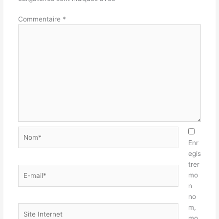
Commentaire
*
Nom*
Enr
egis
trer
E-
mo
mail*
n
no
m,
Site
mo
Internet