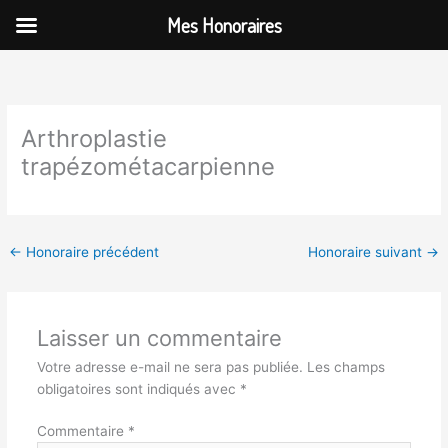
Aller
Mes Honoraires
au
contenu
Arthroplastie
trapézométacarpienne
←
Honoraire précédent
Honoraire suivant
→
Laisser un commentaire
Votre adresse e-mail ne sera pas publiée.
Les champs
obligatoires sont indiqués avec
*
Commentaire
*