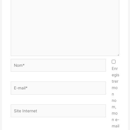
Nom*
Enr
egis
trer
E-
mo
mail*
n
no
m,
Site
mo
Internet
n e-
mail