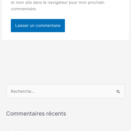
et mon site dans le navigateur pour mon prochain
commentaire.
R
e
c
Commentaires récents
h
e