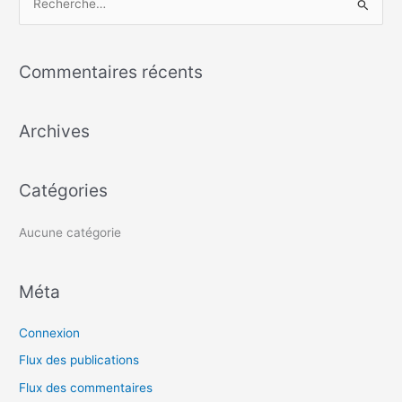
R
e
c
Commentaires récents
h
e
Archives
r
c
h
Catégories
e
r
Aucune catégorie
:
Méta
Connexion
Flux des publications
Flux des commentaires