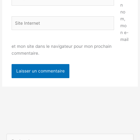
mail*
n
no
m,
Site
mo
Internet
n e-
mail
et mon site dans le navigateur pour mon prochain
commentaire.