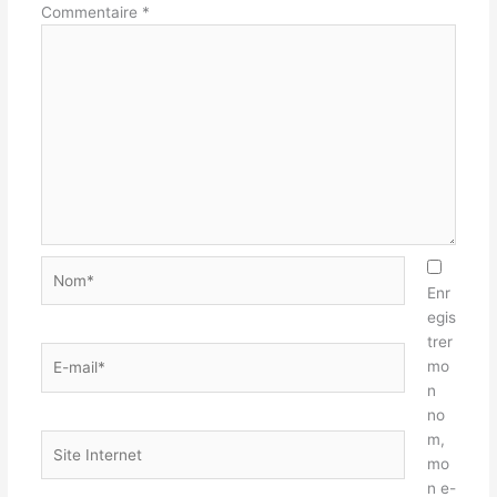
Commentaire
*
Nom*
Enr
egis
trer
E-
mo
mail*
n
no
m,
Site
mo
Internet
n e-