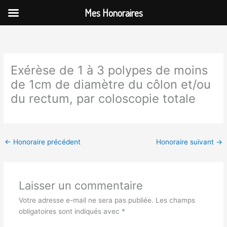
Aller
Mes Honoraires
au
contenu
Exérèse de 1 à 3 polypes de moins
de 1cm de diamètre du côlon et/ou
du rectum, par coloscopie totale
←
Honoraire précédent
Honoraire suivant
→
Laisser un commentaire
Votre adresse e-mail ne sera pas publiée.
Les champs
obligatoires sont indiqués avec
*