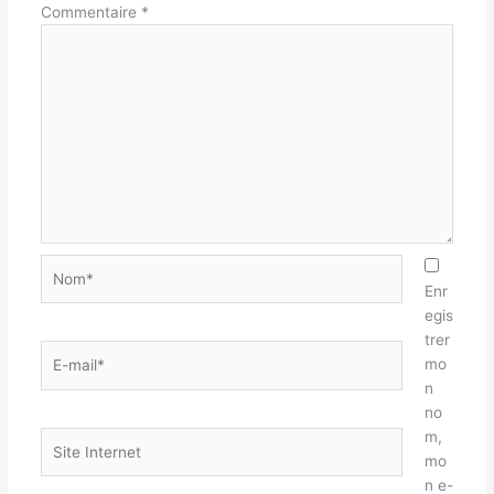
Commentaire
*
Nom*
Enr
egis
trer
E-
mo
mail*
n
no
m,
Site
mo
Internet
n e-