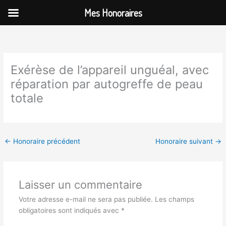
Aller
Mes Honoraires
au
contenu
Exérèse de l’appareil unguéal, avec
réparation par autogreffe de peau
totale
←
Honoraire précédent
Honoraire suivant
→
Laisser un commentaire
Votre adresse e-mail ne sera pas publiée.
Les champs
obligatoires sont indiqués avec
*