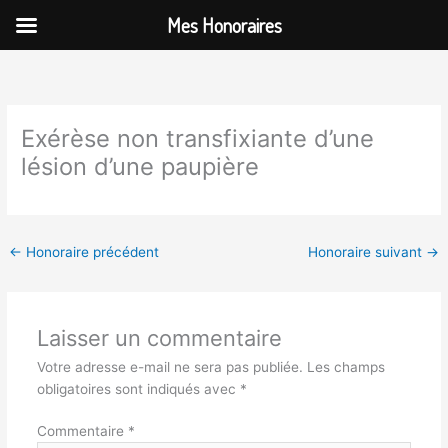
Aller
Mes Honoraires
au
contenu
Exérèse non transfixiante d’une
lésion d’une paupière
←
Honoraire précédent
Honoraire suivant
→
Laisser un commentaire
Votre adresse e-mail ne sera pas publiée.
Les champs
obligatoires sont indiqués avec
*
Commentaire
*