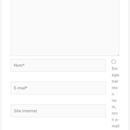
Nom*
Enr
egis
trer
E-
mo
mail*
n
no
m,
Site
mo
Internet
n e-
mail