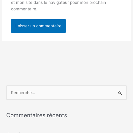
et mon site dans le navigateur pour mon prochain
commentaire.
R
e
c
Commentaires récents
h
e