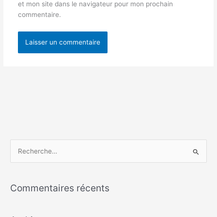
et mon site dans le navigateur pour mon prochain
commentaire.
R
e
c
Commentaires récents
h
e