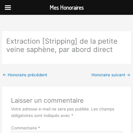
Aller
Mes Honoraires
au
contenu
Extraction [Stripping] de la petite
veine saphène, par abord direct
←
Honoraire précédent
Honoraire suivant
→
Laisser un commentaire
Votre adresse e-mail ne sera pas publiée.
Les champs
obligatoires sont indiqués avec
*
Commentaire
*