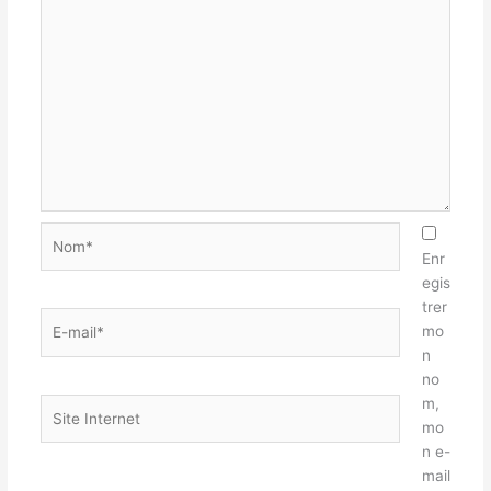
Nom*
Enr
egis
trer
E-
mo
mail*
n
no
m,
Site
mo
Internet
n e-
mail