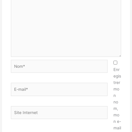
Nom*
Enr
egis
trer
E-
mo
mail*
n
no
m,
Site
mo
Internet
n e-
mail