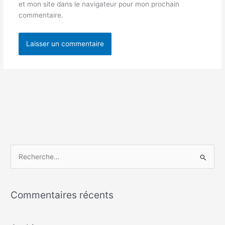
et mon site dans le navigateur pour mon prochain
commentaire.
R
e
c
Commentaires récents
h
e