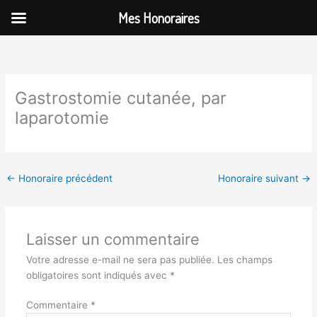
Aller
Mes Honoraires
au
contenu
Gastrostomie cutanée, par
laparotomie
←
Honoraire précédent
Honoraire suivant
→
Laisser un commentaire
Votre adresse e-mail ne sera pas publiée.
Les champs
obligatoires sont indiqués avec
*
Commentaire
*