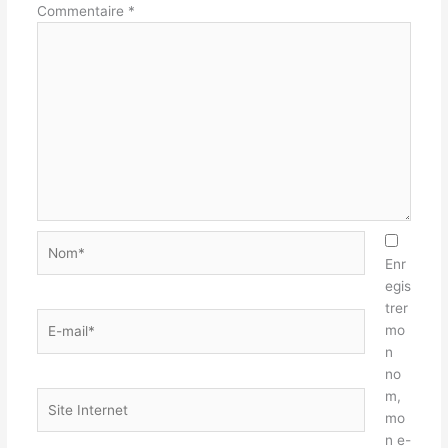
Commentaire
*
Nom*
Enr
egis
trer
E-
mo
mail*
n
no
m,
Site
mo
Internet
n e-