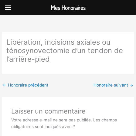
Aller
Mes Honoraires
au
contenu
Libération, incisions axiales ou
ténosynovectomie d’un tendon de
l’arrière-pied
←
Honoraire précédent
Honoraire suivant
→
Laisser un commentaire
Votre adresse e-mail ne sera pas publiée.
Les champs
obligatoires sont indiqués avec
*