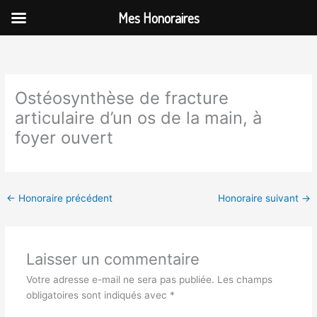
Aller
Mes Honoraires
au
contenu
Ostéosynthèse de fracture
articulaire d’un os de la main, à
foyer ouvert
←
Honoraire précédent
Honoraire suivant
→
Laisser un commentaire
Votre adresse e-mail ne sera pas publiée.
Les champs
obligatoires sont indiqués avec
*