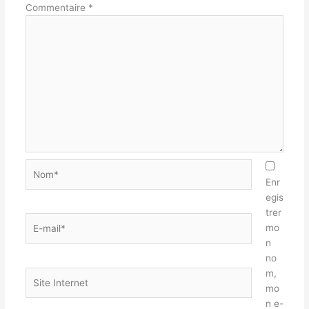
Commentaire
*
Nom*
Enr
egis
trer
E-
mo
mail*
n
no
m,
Site
mo
Internet
n e-