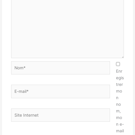
Nom*
Enr
egis
trer
E-
mo
mail*
n
no
m,
Site
mo
Internet
n e-
mail