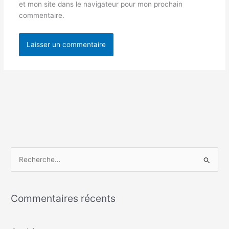
et mon site dans le navigateur pour mon prochain
commentaire.
R
e
c
Commentaires récents
h
e