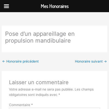
Aller
Mes Honoraires
au
contenu
Pose d’un appareillage en
propulsion mandibulaire
←
Honoraire précédent
Honoraire suivant
→
Laisser un commentaire
Votre adresse e-mail ne sera pas publiée.
Les champs
obligatoires sont indiqués avec
*
Commentaire
*