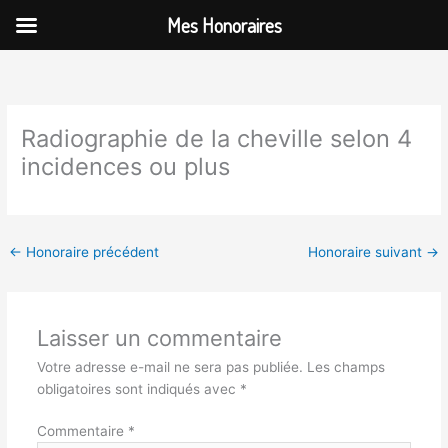
Aller
Mes Honoraires
au
contenu
Radiographie de la cheville selon 4
incidences ou plus
←
Honoraire précédent
Honoraire suivant
→
Laisser un commentaire
Votre adresse e-mail ne sera pas publiée.
Les champs
obligatoires sont indiqués avec
*
Commentaire
*