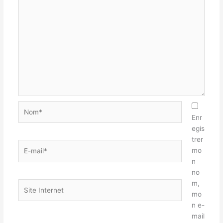
Nom*
Enr
egis
trer
E-
mo
mail*
n
no
m,
Site
mo
Internet
n e-
mail