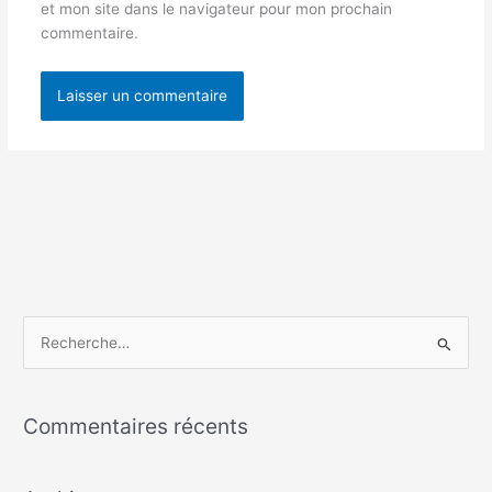
et mon site dans le navigateur pour mon prochain
commentaire.
R
e
c
Commentaires récents
h
e