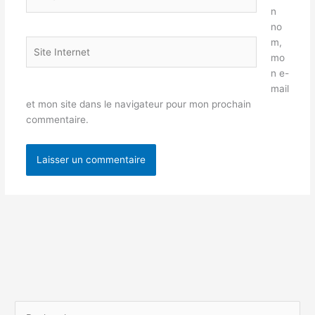
mail*
n
no
m,
Site
mo
Internet
n e-
mail
et mon site dans le navigateur pour mon prochain
commentaire.