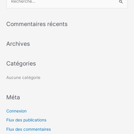
R
e
c
Commentaires récents
h
e
Archives
r
c
h
Catégories
e
r
Aucune catégorie
:
Méta
Connexion
Flux des publications
Flux des commentaires