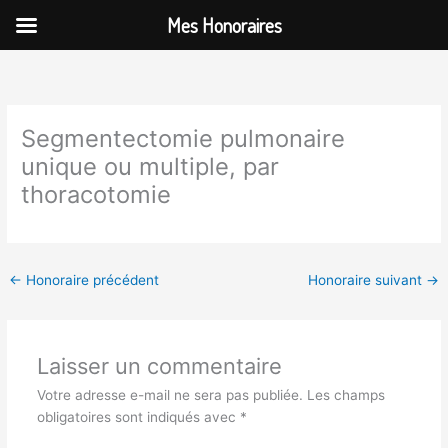
Aller
Mes Honoraires
au
contenu
Segmentectomie pulmonaire
unique ou multiple, par
thoracotomie
←
Honoraire précédent
Honoraire suivant
→
Laisser un commentaire
Votre adresse e-mail ne sera pas publiée.
Les champs
obligatoires sont indiqués avec
*