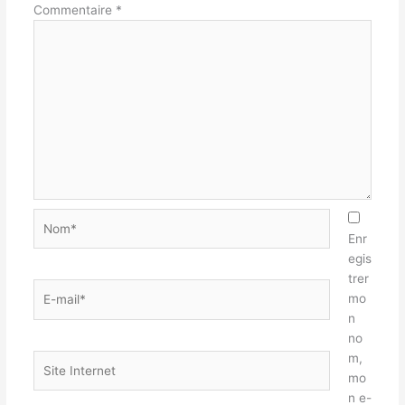
Commentaire
*
Nom*
Enr
egis
trer
E-
mo
mail*
n
no
m,
Site
mo
Internet
n e-