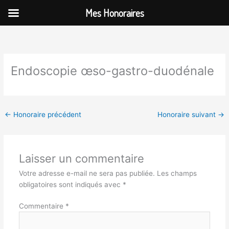
Aller
Mes Honoraires
au
contenu
Endoscopie œso-gastro-duodénale
←
Honoraire précédent
Honoraire suivant
→
Laisser un commentaire
Votre adresse e-mail ne sera pas publiée.
Les champs
obligatoires sont indiqués avec
*
Commentaire
*