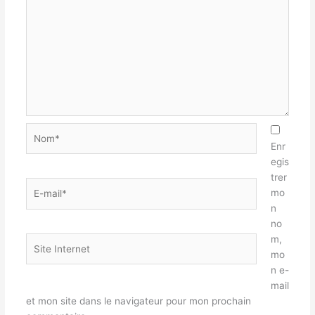
Nom*
Enr
egis
trer
E-
mo
mail*
n
no
m,
Site
mo
Internet
n e-
mail
et mon site dans le navigateur pour mon prochain